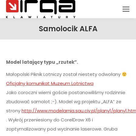
Samolocik ALFA
Jesteś tutaj:
Model latający typu „rzutek”.
Małopolski Piknik Lotniczy został niestety odwołany
Oficjalny komunikat Muzeum Lotnictwa
Jako coroczni wierni goście postanowiliśmy rodzinnie
zbudować samolot ;-). Model wg projektu „ALFA” ze
strony
http://www.modelarnia.sau.civ.pl/plany1/plany1.htm
. Wykrój przeniesiony do CorelDraw X6 i
zoptymalizowany pod wycinanie laserowe. Gruba