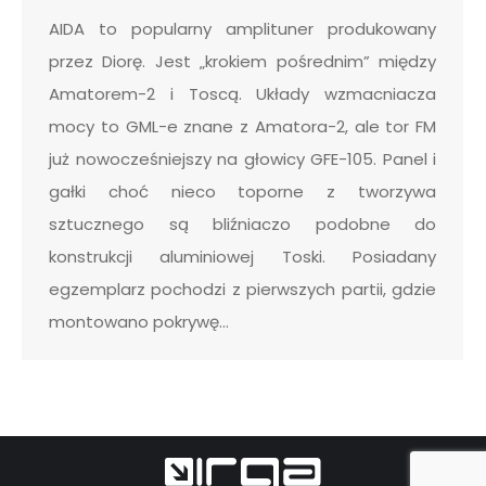
AIDA to popularny amplituner produkowany
przez Diorę. Jest „krokiem pośrednim” między
Amatorem-2 i Toscą. Układy wzmacniacza
mocy to GML-e znane z Amatora-2, ale tor FM
już nowocześniejszy na głowicy GFE-105. Panel i
gałki choć nieco toporne z tworzywa
sztucznego są bliźniaczo podobne do
konstrukcji aluminiowej Toski. Posiadany
egzemplarz pochodzi z pierwszych partii, gdzie
montowano pokrywę…