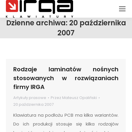
Dzienne archiwa:
20 października
2007
Jesteś tutaj:
Rodzaje laminatów nośnych
stosowanych w rozwiązaniach
firmy IRGA
Artykuły prasowe
Przez
Mateusz Opaliński
20 października 2007
Klawiatura na podłożu PCB ma kilka wariantów.
Do ich produkcji stosuje się kilka rodzajów