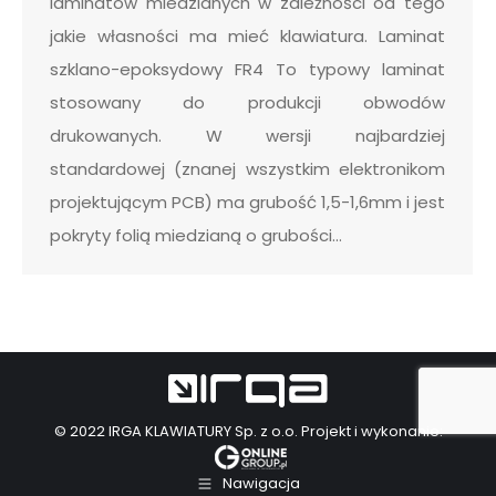
laminatów miedzianych w zależności od tego
jakie własności ma mieć klawiatura. Laminat
szklano-epoksydowy FR4 To typowy laminat
stosowany do produkcji obwodów
drukowanych. W wersji najbardziej
standardowej (znanej wszystkim elektronikom
projektującym PCB) ma grubość 1,5-1,6mm i jest
pokryty folią miedzianą o grubości…
© 2022
IRGA KLAWIATURY Sp. z o.o.
Projekt i wykonanie:
Nawigacja